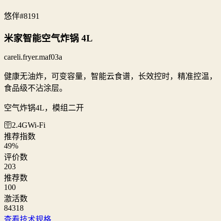
悠伴
#8191
米家智能空气炸锅 4L
careli.fryer.maf03a
健康无油炸，可变容量，智能云食谱，长效控时，精准控温，
食品级不沾涂层。
空气炸锅4L，模组二开
🛜2.4G
Wi‑Fi
推荐指数
49
%
评价数
203
推荐数
100
激活数
84318
查看技术规格