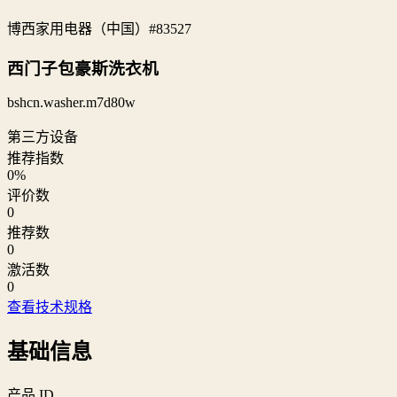
博西家用电器（中国）
#83527
西门子包豪斯洗衣机
bshcn.washer.m7d80w
第三方设备
推荐指数
0
%
评价数
0
推荐数
0
激活数
0
查看技术规格
基础信息
产品 ID