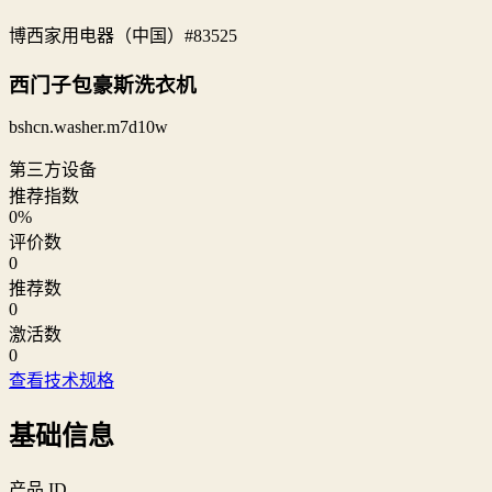
博西家用电器（中国）
#83525
西门子包豪斯洗衣机
bshcn.washer.m7d10w
第三方设备
推荐指数
0
%
评价数
0
推荐数
0
激活数
0
查看技术规格
基础信息
产品 ID