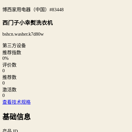
博西家用电器（中国）
#83448
西门子小幸熨洗衣机
bshcn.washer.k7d80w
第三方设备
推荐指数
0
%
评价数
0
推荐数
0
激活数
0
查看技术规格
基础信息
产品 ID