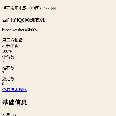
博西家用电器（中国）
#83444
西门子iQ800洗衣机
bshcn.washer.a6b00w
第三方设备
推荐指数
100
%
评价数
2
推荐数
2
激活数
0
查看技术规格
基础信息
产品 ID