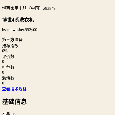
博西家用电器（中国）
#83849
博世4系洗衣机
bshcn.washer.552y00
第三方设备
推荐指数
0
%
评价数
0
推荐数
0
激活数
0
查看技术规格
基础信息
产品 ID