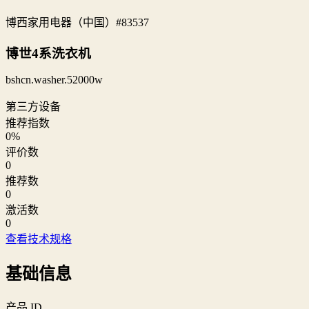
博西家用电器（中国）
#83537
博世4系洗衣机
bshcn.washer.52000w
第三方设备
推荐指数
0
%
评价数
0
推荐数
0
激活数
0
查看技术规格
基础信息
产品 ID