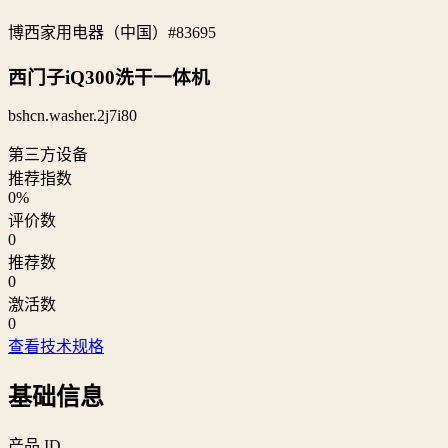
博西家用电器（中国）
#83695
西门子iQ300洗干一体机
bshcn.washer.2j7i80
第三方设备
推荐指数
0
%
评价数
0
推荐数
0
激活数
0
查看技术规格
基础信息
产品 ID