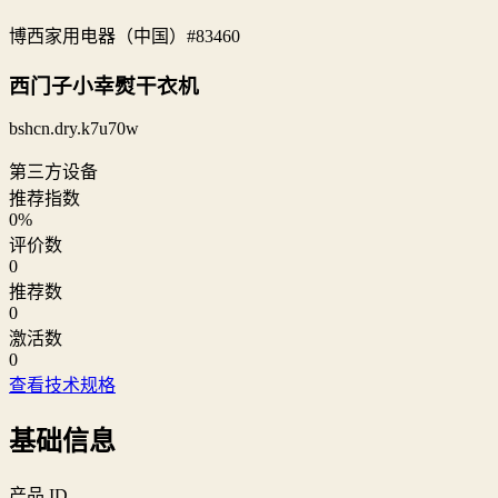
博西家用电器（中国）
#83460
西门子小幸熨干衣机
bshcn.dry.k7u70w
第三方设备
推荐指数
0
%
评价数
0
推荐数
0
激活数
0
查看技术规格
基础信息
产品 ID