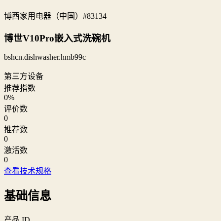
博西家用电器（中国）
#83134
博世V10Pro嵌入式洗碗机
bshcn.dishwasher.hmb99c
第三方设备
推荐指数
0
%
评价数
0
推荐数
0
激活数
0
查看技术规格
基础信息
产品 ID