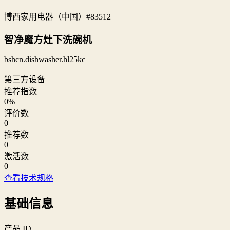
博西家用电器（中国）
#83512
智净魔方灶下洗碗机
bshcn.dishwasher.hl25kc
第三方设备
推荐指数
0
%
评价数
0
推荐数
0
激活数
0
查看技术规格
基础信息
产品 ID