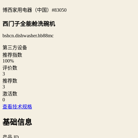
博西家用电器（中国）
#83050
西门子全能舱洗碗机
bshcn.dishwasher.hb88mc
第三方设备
推荐指数
100
%
评价数
3
推荐数
3
激活数
0
查看技术规格
基础信息
产品 ID