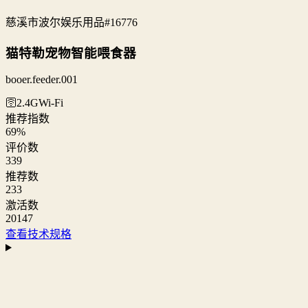
慈溪市波尔娱乐用品
#16776
猫特勒宠物智能喂食器
booer.feeder.001
🛜2.4G
Wi‑Fi
推荐指数
69
%
评价数
339
推荐数
233
激活数
20147
查看技术规格