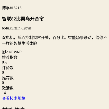
博孚
#15215
智联82比翼鸟开合帘
bofu.curtain.82byn
双电机，随心控制窗帘开关，百分比。智能场景联动，给你不
一样的智慧生活体验
🛜2.4G
Wi‑Fi
推荐指数
0
%
评价数
0
推荐数
0
激活数
14
查看技术规格