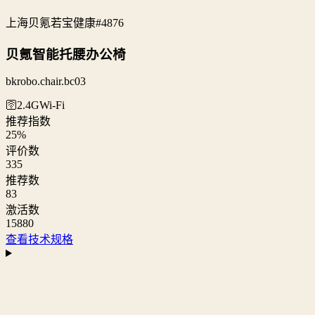
上海贝氪若宝健康
#4876
贝氪智能托腰办公椅
bkrobo.chair.bc03
🛜2.4G
Wi‑Fi
推荐指数
25
%
评价数
335
推荐数
83
激活数
15880
查看技术规格