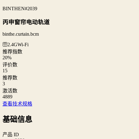
BINTHEN
#2039
丙申窗帘电动轨道
binthe.curtain.bcm
🛜2.4G
Wi‑Fi
推荐指数
20
%
评价数
15
推荐数
3
激活数
4889
查看技术规格
基础信息
产品 ID