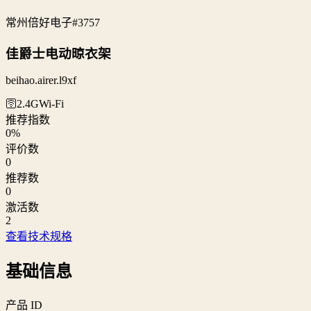
常州倍好电子
#3757
佳爵士电动晾衣架
beihao.airer.l9xf
🛜2.4G
Wi‑Fi
推荐指数
0
%
评价数
0
推荐数
0
激活数
2
查看技术规格
基础信息
产品 ID