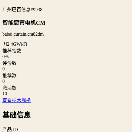
广州巴百信息
#9938
智能窗帘电机CM
babai.curtain.cm82dm
🛜2.4G
Wi‑Fi
推荐指数
0
%
评价数
0
推荐数
0
激活数
10
查看技术规格
基础信息
产品 ID