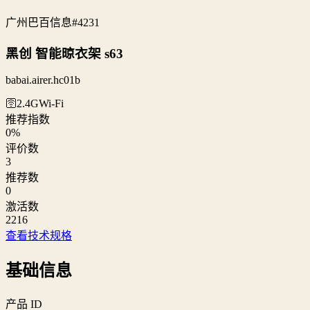
广州巴百信息
#4231
黑创 智能晾衣架 s63
babai.airer.hc01b
🛜2.4G
Wi‑Fi
推荐指数
0
%
评价数
3
推荐数
0
激活数
2216
查看技术规格
基础信息
产品 ID