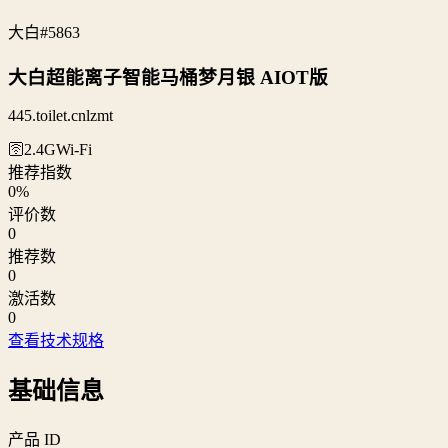
大白
#5863
大白超能离子智能马桶梦月银 AIOT版
445.toilet.cnlzmt
🛜2.4G
Wi‑Fi
推荐指数
0
%
评价数
0
推荐数
0
激活数
0
查看技术规格
基础信息
产品 ID