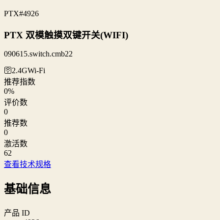
PTX
#4926
PTX 双模触摸双键开关(WIFI)
090615.switch.cmb22
🛜2.4G
Wi‑Fi
推荐指数
0
%
评价数
0
推荐数
0
激活数
62
查看技术规格
基础信息
产品 ID